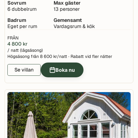
Sovrum
Max gäster
6 dubbelrum
13 personer
Badrum
Gemensamt
Eget per rum
Vardagsrum & kök
FRÅN
4 800 kr
/ natt (lågsäsong)
Högsäsong från 8 600 kr/natt · Rabatt vid fler nätter
Se villan
Boka nu