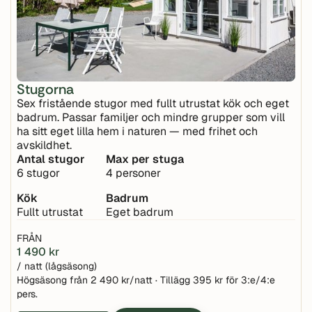
Stugorna
Sex fristående stugor med fullt utrustat kök och eget
badrum. Passar familjer och mindre grupper som vill
ha sitt eget lilla hem i naturen — med frihet och
avskildhet.
Antal stugor
Max per stuga
6 stugor
4 personer
Kök
Badrum
Fullt utrustat
Eget badrum
FRÅN
1 490 kr
/ natt (lågsäsong)
Högsäsong från 2 490 kr/natt · Tillägg 395 kr för 3:e/4:e
pers.