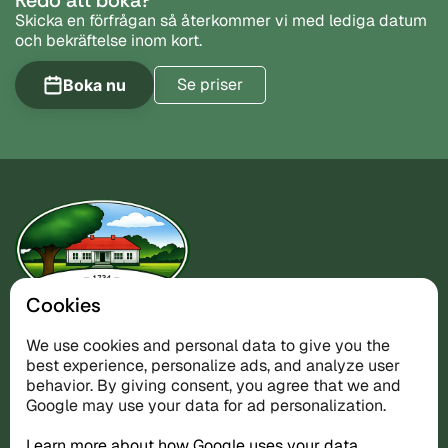
Redo att boka?
Skicka en förfrågan så återkommer vi med lediga datum
och bekräftelse inom kort.
Se priser
Boka nu
Cookies
Naturnära boende vid västkusten — perfekt
We use cookies and personal data to give you the
utgångspunkt för golf och Kosteröarna.
best experience, personalize ads, and analyze user
behavior. By giving consent, you agree that we and
Google may use your data for ad personalization.
Boende
Learn more about how Google uses your data