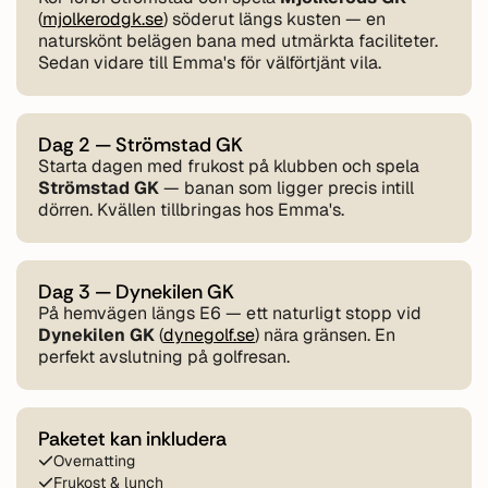
(
mjolkerodgk.se
) söderut längs kusten — en
naturskönt belägen bana med utmärkta faciliteter.
Sedan vidare till Emma's för välförtjänt vila.
Dag 2 — Strömstad GK
Starta dagen med frukost på klubben och spela
Strömstad GK
— banan som ligger precis intill
dörren. Kvällen tillbringas hos Emma's.
Dag 3 — Dynekilen GK
På hemvägen längs E6 — ett naturligt stopp vid
Dynekilen GK
(
dynegolf.se
) nära gränsen. En
perfekt avslutning på golfresan.
Paketet kan inkludera
Overnatting
Frukost & lunch