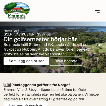
Hem
>
Golf
GOLF · VÄSTKUSTEN · SVERIGE
Din golfsemester börjar här
Bo precis intill Strömstad GK, spela när du vill och njut av
frukost på klubben. Allt du behöver för en perfekt
golfvistelse på svenska västkusten.
Se tillägg och priser
Boka boende
🇳🇴 Planlegger du golfferie fra Norge?
Emma's Villa & Stugor ligger bare 1,5 time fra Oslo —
perfekt for en langhelg eller en hel uke på banen. Vi hjelper
deg med alt fra overnatting til greenfee og golfbil.
Les mer på norsk →