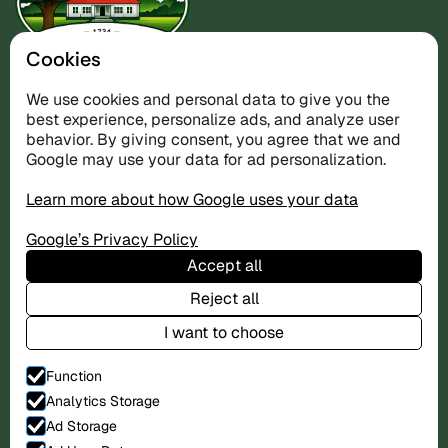
Cookies
Naturnära boende vid västkusten — perfekt
We use cookies and personal data to give you the
utgångspunkt för golf och Kosteröarna.
best experience, personalize ads, and analyze user
behavior. By giving consent, you agree that we and
Google may use your data for ad personalization.
Boende
Learn more about how Google uses your data
Villan
Stugorna
Google’s Privacy Policy
Priser
Accept all
Reject all
Utforska
Golf
I want to choose
Kosteröarna
Hitta hit
Function
Analytics Storage
Info
Ad Storage
Ordningsregler