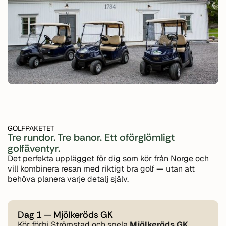
GOLFPAKETET
Tre rundor. Tre banor. Ett oförglömligt
golfäventyr.
Det perfekta upplägget för dig som kör från Norge och
vill kombinera resan med riktigt bra golf — utan att
behöva planera varje detalj själv.
Dag 1 — Mjölkeröds GK
Kör förbi Strömstad och spela
Mjölkeröds GK